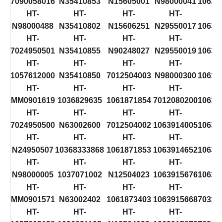
7090058016
N35410853
N15605001
N98000041
10639
HT-
HT-
HT-
HT-
H
N98000488
N35410802
N15606251
N29550017
10639
HT-
HT-
HT-
HT-
H
7024950501
N35410855
N90248027
N29550019
10639
HT-
HT-
HT-
HT-
H
1057612000
N35410850
7012504003
N98000300
10634
HT-
HT-
HT-
HT-
H
MM0901619
1036829635
1061871854
7012080200
10634
HT-
HT-
HT-
HT-
H
7024950500
N63002600
7012504002
1063914005
10634
HT-
HT-
HT-
HT-
H
N24950507
10368333868
1061871853
1063914652
10634
HT-
HT-
HT-
HT-
H
N98000005
1037071002
N12504023
1063915676
10634
HT-
HT-
HT-
HT-
H
MM0901571
N63002402
1061873403
1063915668
70331
HT-
HT-
HT-
HT-
H