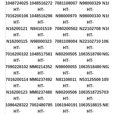
1048724025
1048516272
7081108007
N98000329
N162
HT-
HT-
HT-
HT-
H
7016200106
1048516296
N98000970
N98000330
N162
HT-
HT-
HT-
HT-
H
N16200121
N84101519
7080200502
N22102708
N162
HT-
HT-
HT-
HT-
H
N16200115
N98000323
7081108004
N22102710
10624
HT-
HT-
HT-
HT-
H
7016200102
1048517581
N80200505
1063518780
N021
HT-
HT-
HT-
HT-
H
7090228102
MM0214352
N98000055
1063518480
N021
HT-
HT-
HT-
HT-
H
7016200114
MM0237492
N81108011
N53125506
10594
HT-
HT-
HT-
HT-
H
N16200123
MM0237480
N80200506
1063518725
70354
HT-
HT-
HT-
HT-
H
1086428322
7002480785
1061940191
1063518815
N811
HT-
HT-
HT-
HT-
H