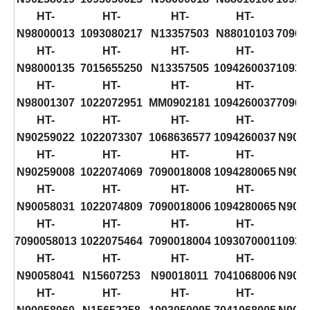
HT-
HT-
HT-
HT-
H
N98000013
1093080217
N13357503
N88010103
70902
HT-
HT-
HT-
HT-
H
N98000135
7015655250
N13357505
1094260037
10930
HT-
HT-
HT-
HT-
H
N98001307
1022072951
MM0902181
1094260037
70902
HT-
HT-
HT-
HT-
H
N90259022
1022073307
1068636577
1094260037
N902
HT-
HT-
HT-
HT-
H
N90259008
1022074069
7090018008
1094280065
N902
HT-
HT-
HT-
HT-
H
N90058031
1022074809
7090018006
1094280065
N902
HT-
HT-
HT-
HT-
H
7090058013
1022075464
7090018004
1093070001
10930
HT-
HT-
HT-
HT-
H
N90058041
N15607253
N90018011
7041068006
N902
HT-
HT-
HT-
HT-
H