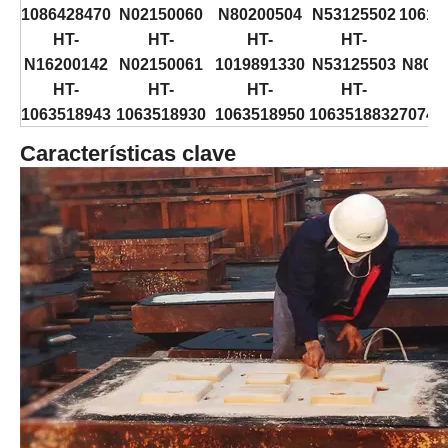
1086428470
N02150060
N80200504
N53125502
10619
HT-
HT-
HT-
HT-
H
N16200142
N02150061
1019891330
N53125503
N802
HT-
HT-
HT-
HT-
H
1063518943
1063518930
1063518950
1063518832
70741
Características clave