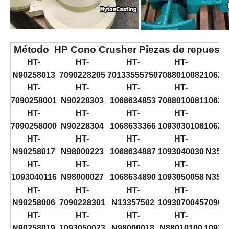
Método
H
P Cono Crusher Piezas de repuesto
HT-
HT-
HT-
HT-
H
N90258013
7090228205
70133555750
7088010082
10624
HT-
HT-
HT-
HT-
H
7090258001
N90228303
1068634853
7088010081
10624
HT-
HT-
HT-
HT-
H
7090258000
N90228304
1068633366
1093030108
10624
HT-
HT-
HT-
HT-
H
N90258017
N98000223
1068634887
1093040030
N354
HT-
HT-
HT-
HT-
H
1093040116
N98000027
1068634890
1093050058
N354
HT-
HT-
HT-
HT-
H
N90258006
7090228301
N13357502
1093070045
70902
HT-
HT-
HT-
HT-
H
N90258019
1093050023
N98000018
N88010100
10930