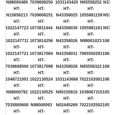
N98000489
7039608250
1031143420
N65558252
N331
HT-
HT-
HT-
HT-
H
N15656213
7039608251
N43358025
1055981159
N531
HT-
HT-
HT-
HT-
H
1022147723
1073811444
N43358030
1055981161
N531
HT-
HT-
HT-
HT-
H
1022147711
1073814256
N43358026
N98001023
10635
HT-
HT-
HT-
HT-
H
1022147721
1073817084
N43358031
7065550291
10635
HT-
HT-
HT-
HT-
H
7039608500
1073817098
N43358028
N65558322
10635
HT-
HT-
HT-
HT-
H
1048721001
1022130524
1031143668
7022102001
10635
HT-
HT-
HT-
HT-
H
N98000792
1022130525
N90155810
1038067315
10576
HT-
HT-
HT-
HT-
H
7035800600
N98000093
N02445269
7022102502
10576
HT-
HT-
HT-
HT-
H