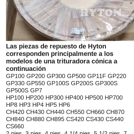
Las piezas de repuesto de Hyton
corresponden principalmente a los
modelos de una trituradora cónica a
continuación
GP100 GP200 GP300 GP500 GP11F GP220
GP330 GP550 GP100S GP200S GP300S
GP500S GP7
HP100 HP200 HP300 HP400 HP500 HP700
HP8 HP3 HP4 HP5 HP6
CH420 CH430 CH440 CH550 CH660 CH870
CH840 CH880 CH895 CS420 CS430 CS440
CS660
2 pies, 3 pies, 4 pies, 4 1/4 pies, 5 1/2 pies, 7