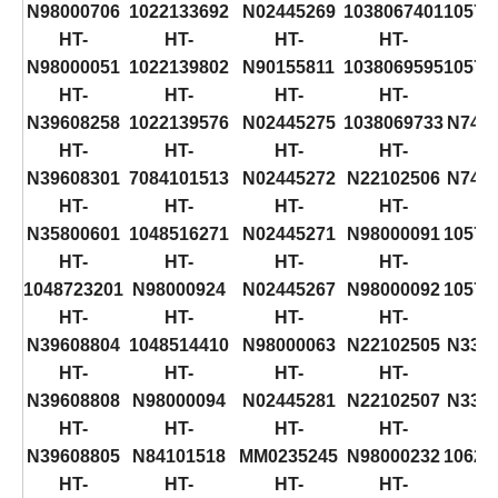
N98000706
1022133692
N02445269
1038067401
10576
HT-
HT-
HT-
HT-
H
N98000051
1022139802
N90155811
1038069595
10576
HT-
HT-
HT-
HT-
H
N39608258
1022139576
N02445275
1038069733
N741
HT-
HT-
HT-
HT-
H
N39608301
7084101513
N02445272
N22102506
N741
HT-
HT-
HT-
HT-
H
N35800601
1048516271
N02445271
N98000091
10576
HT-
HT-
HT-
HT-
H
1048723201
N98000924
N02445267
N98000092
10576
HT-
HT-
HT-
HT-
H
N39608804
1048514410
N98000063
N22102505
N331
HT-
HT-
HT-
HT-
H
N39608808
N98000094
N02445281
N22102507
N331
HT-
HT-
HT-
HT-
H
N39608805
N84101518
MM0235245
N98000232
10628
HT-
HT-
HT-
HT-
H