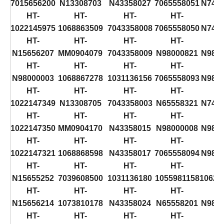
7015656200
N13308703
N43358027
7065558051
N741
HT-
HT-
HT-
HT-
H
1022145975
1068863509
7043358008
7065558050
N741
HT-
HT-
HT-
HT-
H
N15656207
MM0904079
7043358009
N98000821
N980
HT-
HT-
HT-
HT-
H
N98000003
1068867278
1031136156
7065558093
N980
HT-
HT-
HT-
HT-
H
1022147349
N13308705
7043358003
N65558321
N741
HT-
HT-
HT-
HT-
H
1022147350
MM0904170
N43358015
N98000008
N980
HT-
HT-
HT-
HT-
H
1022147321
1068868598
N43358017
7065558094
N980
HT-
HT-
HT-
HT-
H
N15655252
7039608500
1031136180
1055981158
10628
HT-
HT-
HT-
HT-
H
N15656214
1073810178
N43358024
N65558201
N980
HT-
HT-
HT-
HT-
H