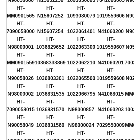
N90058060
N15652258
1093050095
7041068005
N902
HT-
HT-
HT-
HT-
H
MM0901565
N15607252
1093080079
1019559606
N902
HT-
HT-
HT-
HT-
H
7090058000
N15607254
1022061401
N41060200
N902
HT-
HT-
HT-
HT-
H
N98000001
1036829652
1022063300
1019559607
N055
HT-
HT-
HT-
HT-
H
MM0901559
10368333869
1022062210
N41060201
70024
HT-
HT-
HT-
HT-
H
N90058026
1036803301
1022065500
1019559608
N024
HT-
HT-
HT-
HT-
H
N98000002
1036831535
1022066795
N41068015
MM02
HT-
HT-
HT-
HT-
H
7090058015
1036831570
N98000857
N41060203
10038
HT-
HT-
HT-
HT-
H
N90058049
1036831560
N98000024
7029550009
MM03
HT-
HT-
HT-
HT-
H