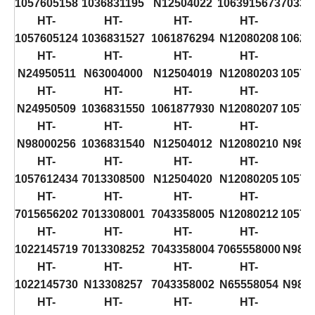
1057605158
1036831195
N12504022
1063915673
70331
HT-
HT-
HT-
HT-
H
1057605124
1036831527
1061876294
N12080208
10628
HT-
HT-
HT-
HT-
H
N24950511
N63004000
N12504019
N12080203
10576
HT-
HT-
HT-
HT-
H
N24950509
1036831550
1061877930
N12080207
10576
HT-
HT-
HT-
HT-
H
N98000256
1036831540
N12504012
N12080210
N980
HT-
HT-
HT-
HT-
H
1057612434
7013308500
N12504020
N12080205
10576
HT-
HT-
HT-
HT-
H
7015656202
7013308001
7043358005
N12080212
10576
HT-
HT-
HT-
HT-
H
1022145719
7013308252
7043358004
7065558000
N980
HT-
HT-
HT-
HT-
H
1022145730
N13308257
7043358002
N65558054
N980
HT-
HT-
HT-
HT-
H