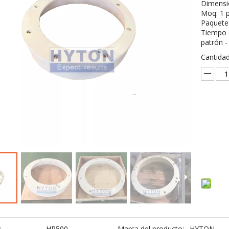
Dimensió
Moq: 1 
Paquete:
Tiempo d
patrón -
Cantidad
:
HP500
Marca del producto:
HYTON