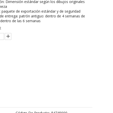
n: Dimensión estándar según los dibujos originales
pieza
 paquete de exportación estándar y de seguridad
e entrega: patrón antiguo: dentro de 4 semanas de
 dentro de las 6 semanas
:
Preguntar
Añadir al carrito
Código De Producto:
84749000