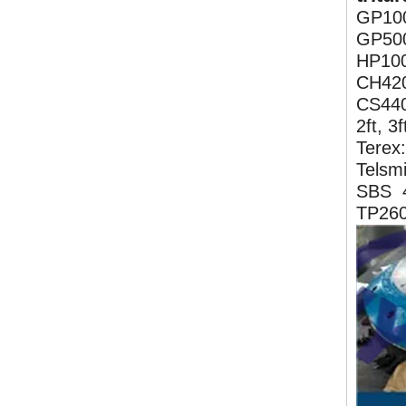
GP10
GP50
HP10
CH42
CS44
2ft, 3f
Terex
Telsm
SBS 
TP260