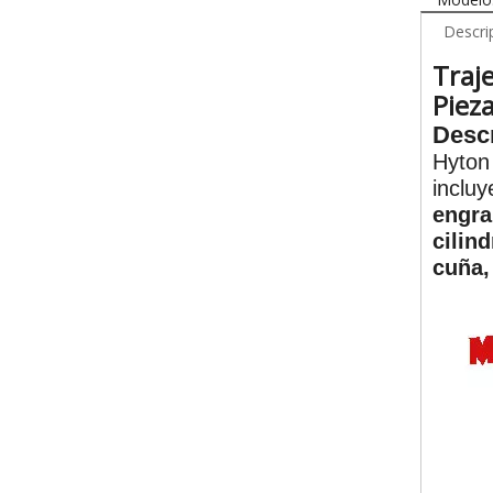
Descri
Traj
Piez
Descr
Hyton 
inclu
engra
cilin
cuña,