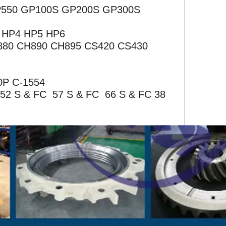
P550 GP100S GP200S GP300S
 HP4 HP5 HP6
880 CH890 CH895 CS420 CS430
0P C-1554
 52 S & FC 57 S & FC 66 S & FC 38