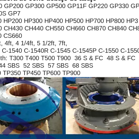
0 GP200 GP300 GP500 GP11F GP220 GP330 G
0S GP7
0 HP200 HP300 HP400 HP500 HP700 HP800 HP3
0 CH430 CH440 CH550 CH660 CH870 CH840 CH
0 CS660
t, 4ft, 4 1/4ft, 5 1/2ft, 7ft,
: C-1540 C-1540R C-1545 C-1545P C-1550 C-155
ith: T300 T400 T500 T900 36 S & FC 48 S & FC
44 SBS 52 SBS 57 SBS 68 SBS
 TP350 TP450 TP600 TP900