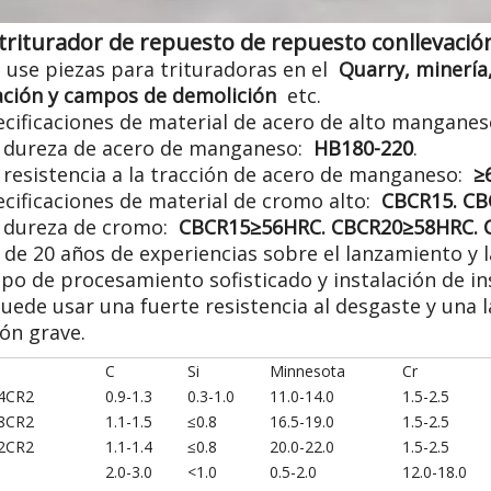
triturador de repuesto de repuesto conllevación
: use piezas para trituradoras en el
Quarry, minería
ración y campos de demolición
etc.
ecificaciones de material de acero de alto mangane
ta dureza de acero de manganeso:
HB180-220
.
a resistencia a la tracción de acero de manganeso:
≥
ecificaciones de material de cromo alto:
CBCR15. CB
a dureza de cromo:
CBCR15≥56HRC. CBCR20≥58HRC.
 de 20 años de experiencias sobre el lanzamiento y 
ipo de procesamiento sofisticado y instalación de i
puede usar una fuerte resistencia al desgaste y una 
ón grave.
C
Si
Minnesota
Cr
4CR2
0.9-1.3
0.3-1.0
11.0-14.0
1.5-2.5
8CR2
1.1-1.5
≤0.8
16.5-19.0
1.5-2.5
2CR2
1.1-1.4
≤0.8
20.0-22.0
1.5-2.5
2.0-3.0
<1.0
0.5-2.0
12.0-18.0