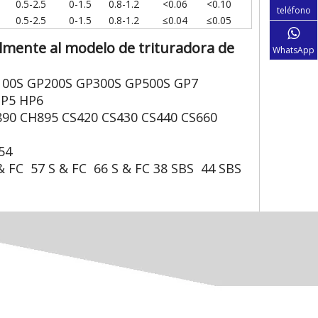
0.5-2.5
0-1.5
0.8-1.2
<0.06
<0.10
teléfono
0.5-2.5
0-1.5
0.8-1.2
≤0.04
≤0.05
lmente al modelo de trituradora de
WhatsApp
100S GP200S GP300S GP500S GP7
HP5 HP6
90 CH895 CS420 CS430 CS440 CS660
54
& FC 57 S & FC 66 S & FC 38 SBS 44 SBS