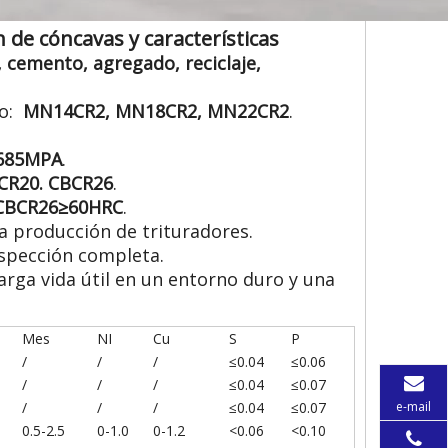
 de cóncavas y características
, cemento, agregado, reciclaje,
so:
MN14CR2, MN18CR2, MN22CR2
.
685MPA
.
CR20. CBCR26
.
 CBCR26≥60HRC
.
la producción de trituradores.
nspección completa.
larga vida útil en un entorno duro y una
Mes
NI
Cu
S
P
/
/
/
≤0.04
≤0.06
/
/
/
≤0.04
≤0.07
e-mail
/
/
/
≤0.04
≤0.07
0.5-2.5
0-1.0
0-1.2
<0.06
<0.10