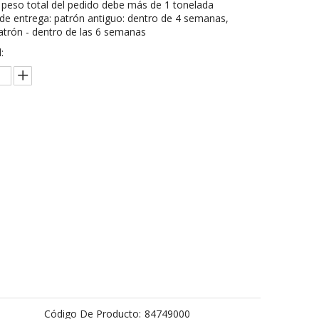
peso total del pedido debe más de 1 tonelada
e entrega: patrón antiguo: dentro de 4 semanas,
trón - dentro de las 6 semanas
:
Preguntar
Añadir al carrito
Código De Producto:
84749000