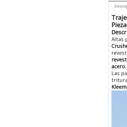
Descri
Traj
Pieza
Descr
Altas 
Crushe
reves
revest
acero
,
Las p
tritu
Kleem