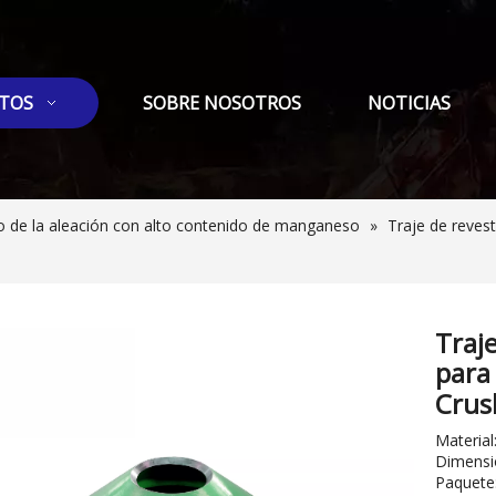
TOS
SOBRE NOSOTROS
NOTICIAS
o de la aleación con alto contenido de manganeso
»
Traje de reve
Traj
para
Crus
Materi
Dimensió
Paquete: