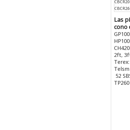
CBCR20
CBCR26
Las p
cono 
GP100
HP100
CH420
2ft, 3f
Terex:
Telsmi
52 SB
TP260