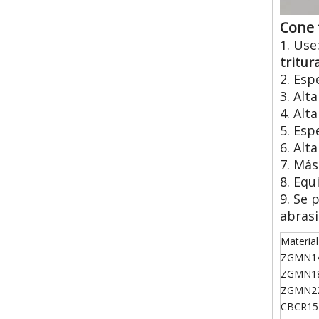
Cone 
1. Use
tritu
2. Esp
3. Al
4. Alt
5. Esp
6. Alt
7. Más
8. Equ
9. Se 
abrasi
Material
ZGMN1
ZGMN1
ZGMN2
CBCR15