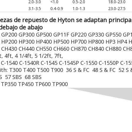
2.0-3.0
<1.0
0.5-2.0
18.0-23.0
3.1-3.5
0.4-0.9
1.0-1.3
23.0-27.5
iezas de repuesto de Hyton se adaptan principa
debajo de abajo
 GP200 GP300 GP500 GP11F GP220 GP330 GP550 GP
 HP200 HP300 HP400 HP500 HP700 HP800 HP3 HP4 
 CH430 CH440 CH550 CH660 CH870 CH840 CH880 CH8
t, 4ft, 4 1/4ft, 5 1/2ft, 7ft,
 C-1540 C-1540R C-1545 C-1545P C-1550 C-1550P C-15
th: T300 T400 T500 T900 36 S & FC 48 S & FC 52 S 
S 57 SBS 68 SBS
 TP350 TP450 TP600 TP900