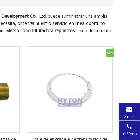
Development Co., Ltd.
puede suministrar una amplia
ecesita, obtenga nuestro servicio en línea oportuno
pio
Metso cono trituradora repuestos
único de acuerdo
e-mail
teléfono
iezas de
Traje de engranaje de transmisión de