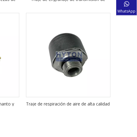
repuestos para la trituradora de cono
WhatsApp
MetSo HP400
 manto y
Traje de respiración de aire de alta calidad
550 Cono
a MetSo GP100 Piezas de repuesto de
sto
cono