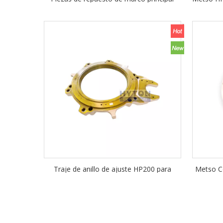
Metso Nordberg HP500 Cono Crusher
mult
Traje de anillo de ajuste HP200 para
Metso C
piezas de repuesto de trituradores de
cone metso