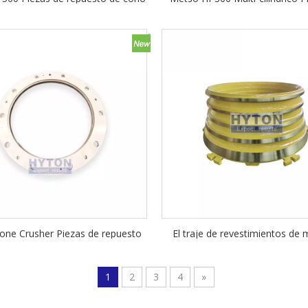
i-cilindros Piezas principales
repuesto de cono
one Crusher Piezas de repuesto
El traje de revestimientos de
HP300 Anillo de sujeción
tazón para Metso Nordberg GP
Crusher Piezas de repue
1
2
3
4
»