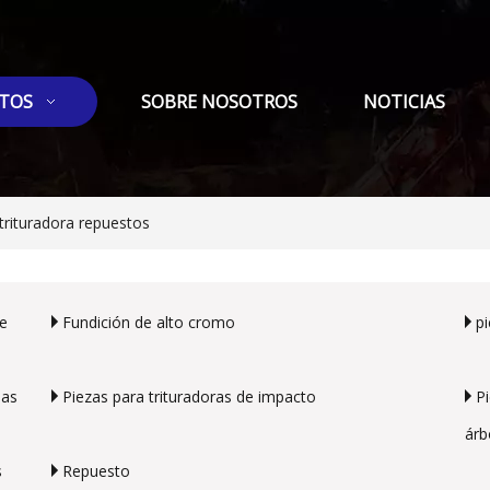
TOS
SOBRE NOSOTROS
NOTICIAS
rituradora repuestos
de
Fundición de alto cromo
p
las
Piezas para trituradoras de impacto
P
árb
s
Repuesto