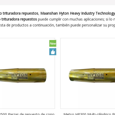
 trituradora repuestos
,
Maanshan Hyton Heavy Industry Technology 
trituradora repuestos
puede cumplir con muchas aplicaciones; si lo n
lista de productos a continuación, también puede personalizar su pro
500 Piezas de repuesto de cono
Metso HP300 Multi-cilíndrico P