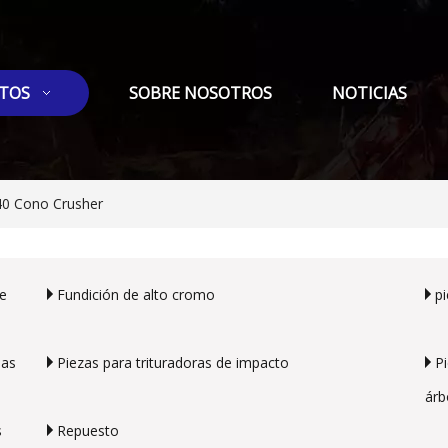
TOS
SOBRE NOSOTROS
NOTICIAS
40 Cono Crusher
de
Fundición de alto cromo
p
las
Piezas para trituradoras de impacto
P
árb
s
Repuesto