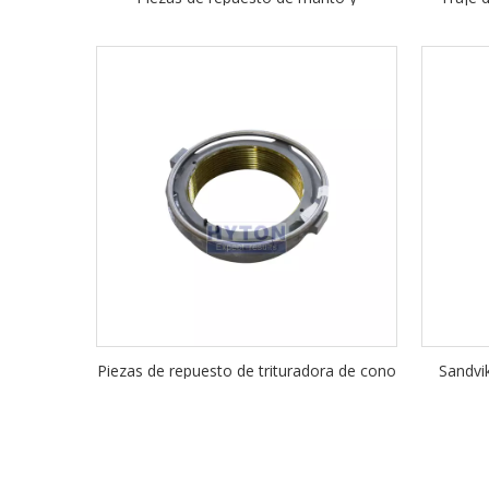
revestimiento de manto se aplica a la
Sandvi
trituradora de cono Sandvik CS440
Piezas de repuesto de trituradora de cono
Sandvi
sandvik CS440 Tuerca de cabeza con
repuest
anillo de antorcha