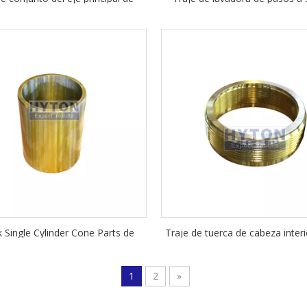
k CS440 Piezas de repuesto de
CS440 Piezas de repuesto de 
Cono Cono
cono
k Single Cylinder Cone Parts de
Traje de tuerca de cabeza inter
o CS440 Manga del eje principal
a Sandvik Single Cylinder 
en venta
Transportador Partes de re
1
2
»