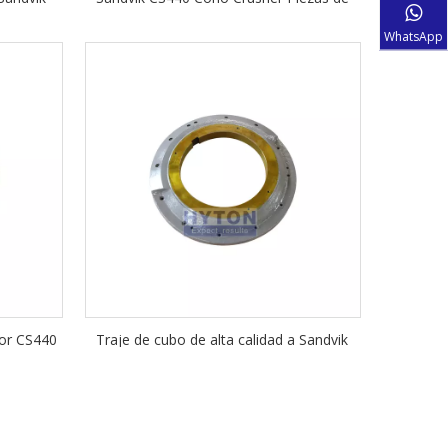
cono de
repuesto de bronce Pistón de uso de
WhatsApp
Piston para venta caliente
ior CS440
Traje de cubo de alta calidad a Sandvik
Cono
CS440 Piezas de repuesto de cono
puesto