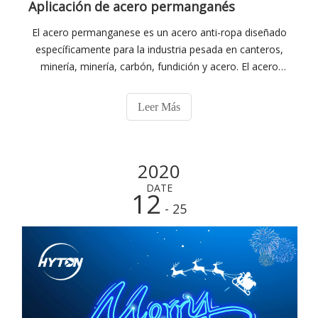
Aplicación de acero permanganés
El acero permanganese es un acero anti-ropa diseñado
específicamente para la industria pesada en canteros,
minería, minería, carbón, fundición y acero. El acero
permanganese se puede dividir en dos categorías de
acuerdo con su uso: acero resistente al desgaste: este
Leer Más
tipo de acero contiene 10% a 15% de manganeso, alto
contenido de carbono
2020
DATE
12
- 25