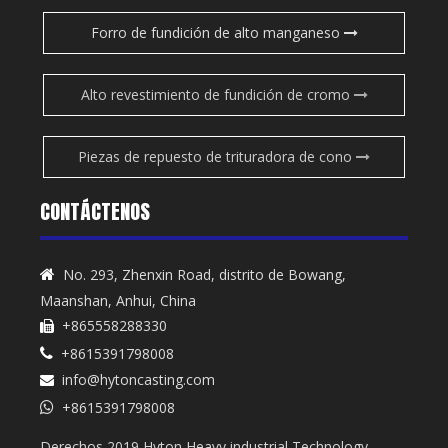
Forro de fundición de alto manganeso
Alto revestimiento de fundición de cromo
Piezas de repuesto de trituradora de cono
CONTÁCTENOS
No. 293, Zhenxin Road, distrito de Bowang,

Maanshan, Anhui, China
+865558288330

+8615391798008

info@hytoncasting.com

+8615391798008

Derechos 2019 Hyton Heavy industrial Technology