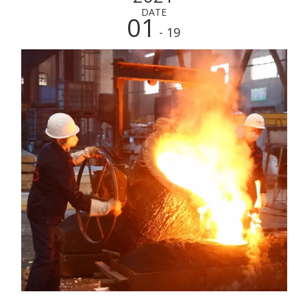
DATE
01
- 19